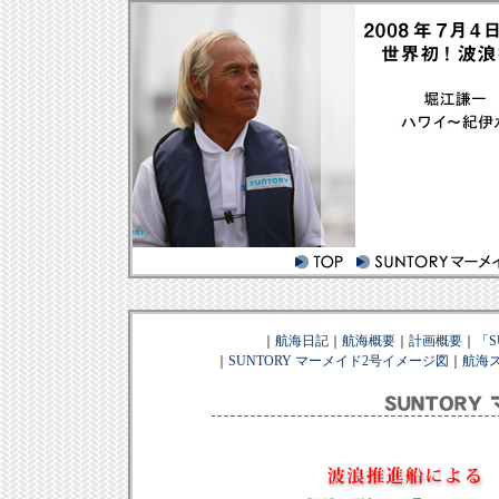
｜
航海日記
｜
航海概要
｜
計画概要
｜
「S
｜
SUNTORY マーメイド2号イメージ図
｜
航海