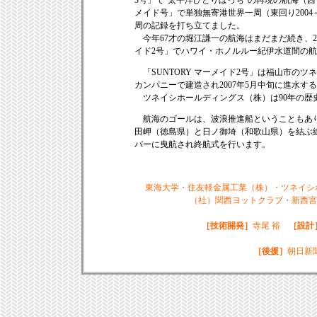
3号」で“太平洋ひとりぼっち”の再現の航海（西
メイド号」で単独無寄港世界一周（東回り200
周の記録を打ち立てました。
今年67才の堀江謙一の航海はまだまだ続き、200
イド2号」でハワイ・ホノルルー紀伊水道間の
「SUNTORY マーメイド2号」は福山市の
カンパニーで建造され2007年5月中旬に進水す
ツネイシホールディングス（株）は90年の歴
航海のゴールは、波浪推進船ということもあり
田岬（徳島県）と日ノ御埼（和歌山県）を結ぶ
バーに曳航され終航式を行います。
東海大学・住友軽金属工業（株）・ツネイシホールデ
（社）関西ヨットクラブ・新西宮
［技術開発］
寺尾 裕
［設計
［後援］
朝日