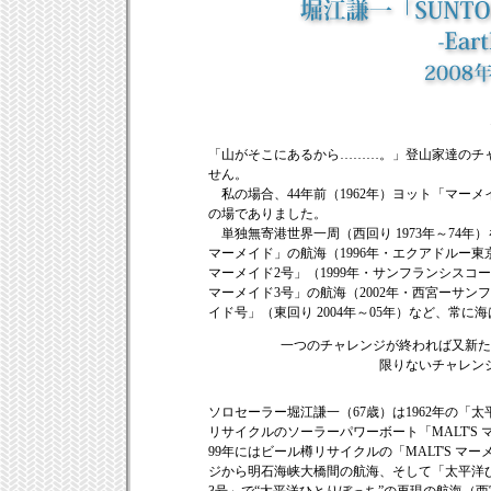
「山がそこにあるから………。」登山家達のチ
せん。
私の場合、44年前（1962年）ヨット「マー
の場でありました。
単独無寄港世界一周（西回り 1973年～74年
マーメイド」の航海（1996年・エクアドルー東
マーメイド2号」（1999年・サンフランシスコ
マーメイド3号」の航海（2002年・西宮ーサン
イド号」（東回り 2004年～05年）など、常
一つのチャレンジが終われば又新た
限りないチャレン
ソロセーラー堀江謙一（67歳）は1962年の「
リサイクルのソーラーパワーボート「MALT'
99年にはビール樽リサイクルの「MALT'S 
ジから明石海峡大橋間の航海、そして「太平洋ひとり