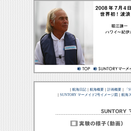
｜
航海日記
｜
航海概要
｜
計画概要
｜
「S
｜
SUNTORY マーメイド2号イメージ図
｜
航海