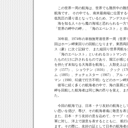
この世界一周の航海は、世界でも難所中の難所
航海です。 その中でも、南米最南端に位置す
低気圧の通り道となっているため、アンデスか
海を知る人々から魔の海域と恐れられる一方で
「世界の岬中の岬」、「海のエベレスト」と 
30年前、1974年の単独無寄港世界一周（世
回はホーン岬東回りの回航になります。東西両
ス（豪）に次ぐ記録で、 また縦回り世界周航を
「海のエベレスト」といわれるヨットマンの「
たものだけに許されるものであり、堀江が感じる
を持たず未知なる大海原を航海し、人類史上はじ
ク（1577）、 ショウテン（1616）、クック（1
ム（1895）、チェチェスター（1967）、アル
マン（1980、82歳で行方不明）などのホー
彼等に続く多くの航海者の中で、海の藻屑と化
岬を回航した航海者は同じ胸の昂りを覚え、ま
た。
今回の航海では、日本・チリ友好の航海として
い思いを偲び、尊び、その航海者魂に敬意を表
また、日本・チリ友好の意を込めて、ケープ・
軍に対し、洋上で謝意を表するとともに、 航
ます。その際に、友好の証として日本の航海者