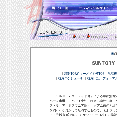
｜
SUNTORY マーメイド号TOP
｜
航海概
｜
航海スケジュール
｜
航海日記
｜
フォトア
「SUNTORY マーメイド号」による単独無寄
バーを出港し、ハワイ東沖、吠える南緯40度、
ストラリア・タスマニア島）、グアム東沖を経
を約7～8ヶ月かけて航海するもので、 駐日チリ
イド号以来4度目になるサントリー（株）の協