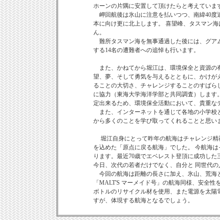
ホーンの片隅に安置して頂けたらと考えていま
岬回航後は氷山に注意を払いつつ、南緯40度
本に向け更に北上します。 喜望峰、タスマン
ん。
難所タスマン海を無事通過した後には、グアム
する14名の遭難者への追悼も行います。
また、かねてから堀江は、環境保全と資源の有
望、夢、そして勇気を与えるとともに、かけが
ることの大切さ、チャレンジすることのすばら
に協力（東海大学海洋学部と共同調査）します
定出来るため、環境保全活動において、貴重な
また、インターネットを通じて各地の小学校と
から多くのことを学び取ってくれることと思い
堀江自身にとって昨年の航海はチャレンジ精神
を込めた「原点に戻る航海」でした。 今航海
ります。最近70歳でエベレスト登頂に成功し
今日、次代の若者だけでなく、自分と 同世代
今回の航海は距離の長さに加え、氷山、荒海と
「MALT'S マーメイド号」の航海同様、安全
ボトルのリサイクル材を使用、また電源を太陽
すが、体現する航海となるでしょう。