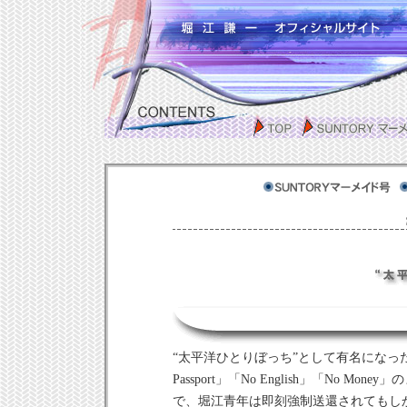
“太平洋ひとりぼっち”として有名になっ
Passport」「No English」「No Mo
で、堀江青年は即刻強制送還されてもし