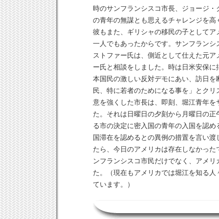
時のサンフランシスコ市長、ジョージ・
の青年の無謀とも思えるチャレンジを高
彼もまた、ギリシャの移民の子としてア
一人でもあったからです。サンフランシ
ストファー氏は、側近として仕えた元ア
ー氏と相談をしました。時は日米安保に
本国民の激しい反対デモにあい、訪日を
民、特に若者のためになる事を」とクリ
意を強くした市長は、即刻、堀江青年を
た。
それは日曜日の夕刻から月曜日の正
る市の決定に密入国の青年の入国を認め
国滞在を認めるとの異例の措置を言い渡
たら、今日のアメリカは存在しなかった
ンフランシスコ市民だけでなく、アメリ
た。（現在もアメリカでは堀江を知る人
ています。）